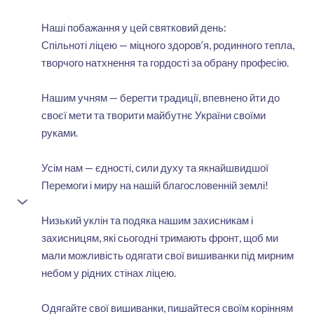
Наші побажання у цей святковий день:
Спільноті ліцею — міцного здоров’я, родинного тепла,
творчого натхнення та гордості за обрану професію.
Нашим учням — берегти традиції, впевнено йти до
своєї мети та творити майбутнє України своїми
руками.
Усім нам — єдності, сили духу та якнайшвидшої
Перемоги і миру на нашій благословенній землі!
Низький уклін та подяка нашим захисникам і
захисницям, які сьогодні тримають фронт, щоб ми
мали можливість одягати свої вишиванки під мирним
небом у рідних стінах ліцею.
Одягайте свої вишиванки, пишайтеся своїм корінням