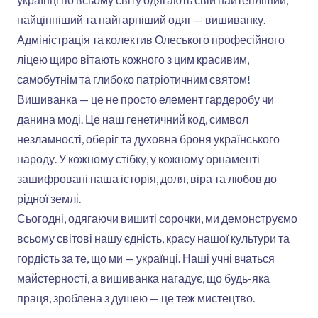
найцінніший та найгарніший одяг — вишиванку.
Адміністрація та колектив Олеського професійного
ліцею щиро вітають кожного з цим красивим,
самобутнім та глибоко патріотичним святом!
Вишиванка — це не просто елемент гардеробу чи
данина моді. Це наш генетичний код, символ
незламності, оберіг та духовна броня українського
народу. У кожному стібку, у кожному орнаменті
зашифровані наша історія, доля, віра та любов до
рідної землі.
Сьогодні, одягаючи вишиті сорочки, ми демонструємо
всьому світові нашу єдність, красу нашої культури та
гордість за те, що ми — українці. Наші учні вчаться
майстерності, а вишиванка нагадує, що будь-яка
праця, зроблена з душею — це теж мистецтво.