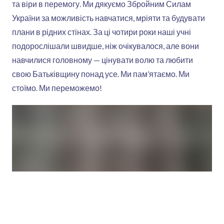
та віри в перемогу. Ми дякуємо Збройним Силам
України за можливість навчатися, мріяти та будувати
плани в рідних стінах. За ці чотири роки наші учні
подорослішали швидше, ніж очікувалося, але вони
навчилися головному — цінувати волю та любити
свою Батьківщину понад усе. Ми пам’ятаємо. Ми
стоїмо. Ми переможемо!