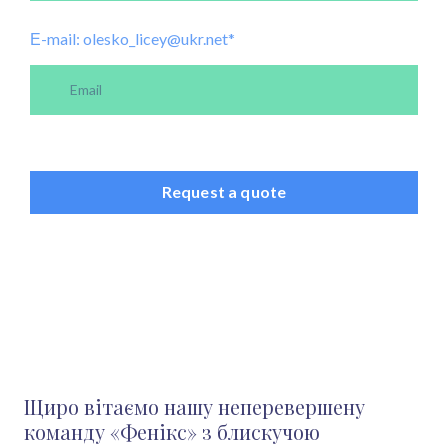
Е-mail: olesko_licey@ukr.net
*
Request a quote
Щиро вітаємо нашу неперевершену
команду «Фенікс» з блискучою