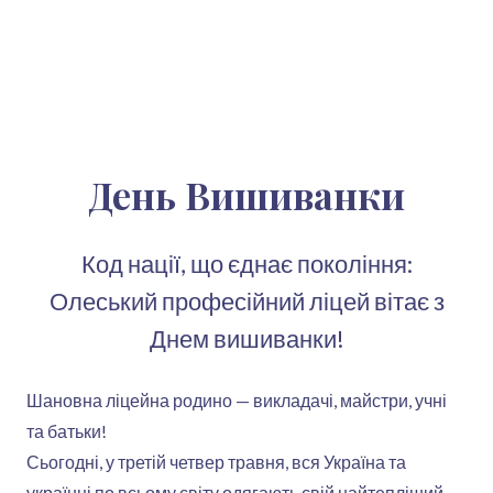
День Вишиванки
Код нації, що єднає покоління:
Олеський професійний ліцей вітає з
Днем вишиванки!
Шановна ліцейна родино — викладачі, майстри, учні
та батьки!
Сьогодні, у третій четвер травня, вся Україна та
українці по всьому світу одягають свій найтепліший,